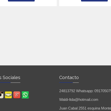
 Sociales
Contacto
24813792 Whatsapp: 09170507
Waldi-ltda@hotmail.com
Juan Cabal 2551 esquina Mont