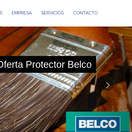
S
EMPRESA
SERVICIOS
CONTACTO
Next
Oferta Protector Belco
Carretilla
Tramontina