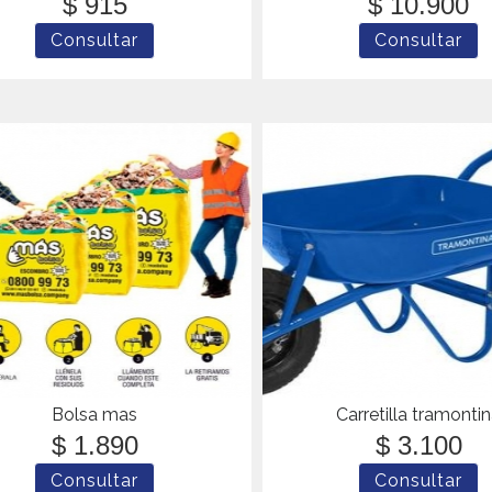
$ 915
$ 10.900
Bolsa mas
Carretilla tramonti
$ 1.890
$ 3.100